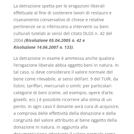
La detrazione spetta per le erogazioni liberali
effettuate al fine di sostenere lavori di restauro e
risanamento conservativo di chiese e relative
pertinenze se si riferiscono a interventi su beni
culturali tutelati ai sensi del citato DLGS n. 42 del
2004
(
Risoluzione 05.04.2005 n. 42 e
Risoluzione
14.06.2007 n. 133
)
.
La detrazione in esame è ammessa anche qualora
l’erogazione liberale abbia oggetto beni in natura. In
tal caso, si deve considerare il valore normale del
bene come rilevabile, ai sensi dell’art. 9 del TUIR, da
listini, tariffari, mercuriali o simili; per particolari
categorie di beni (come, ad esempio, opere d’arte,
gioielli, ecc.) è possibile ricorrere alla stima di un
perito. In ogni caso il donante avrà cura di acquisire,
a comprova delle effettività della donazione e della
congruità del valore attribuito al bene oggetto della
donazione in natura, in aggiunta alla
documentazione attestante il valore normale come