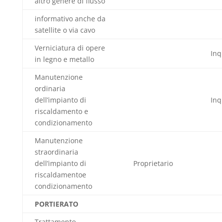
altro genere di flusso
informativo anche da
satellite o via cavo
Verniciatura di opere
Inq
in legno e metallo
Manutenzione
ordinaria
dell’impianto di
Inq
riscaldamento e
condizionamento
Manutenzione
straordinaria
dell’impianto di
Proprietario
riscaldamentoe
condizionamento
PORTIERATO
Trattamento