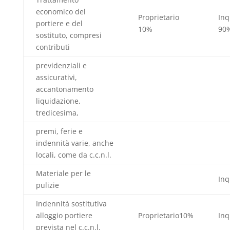
economico del
Proprietario
Inq
portiere e del
10%
90
sostituto, compresi
contributi
previdenziali e
assicurativi,
accantonamento
liquidazione,
tredicesima,
premi, ferie e
indennità varie, anche
locali, come da c.c.n.l.
Materiale per le
Inq
pulizie
Indennità sostitutiva
alloggio portiere
Proprietario10%
Inq
prevista nel c.c.n.l.