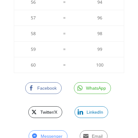
56
=
94
57
=
96
58
=
98
59
=
99
60
=
100
Facebook
WhatsApp
Twitter/X
LinkedIn
Messenger
Email