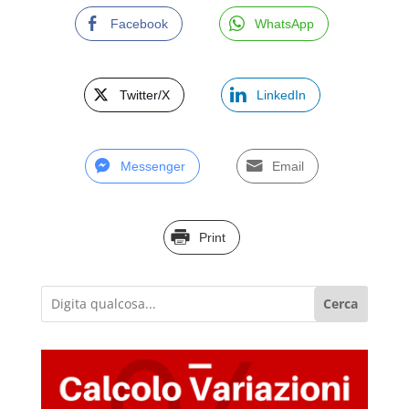
Facebook
WhatsApp
Twitter/X
LinkedIn
Messenger
Email
Print
Cerca