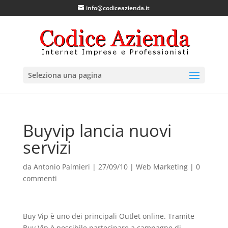
info@codiceazienda.it
Seleziona una pagina
Buyvip lancia nuovi
servizi
da
Antonio Palmieri
|
27/09/10
|
Web Marketing
|
0
commenti
Buy Vip è uno dei principali Outlet online. Tramite
Buy Vip è possibile partecipare a campagne di