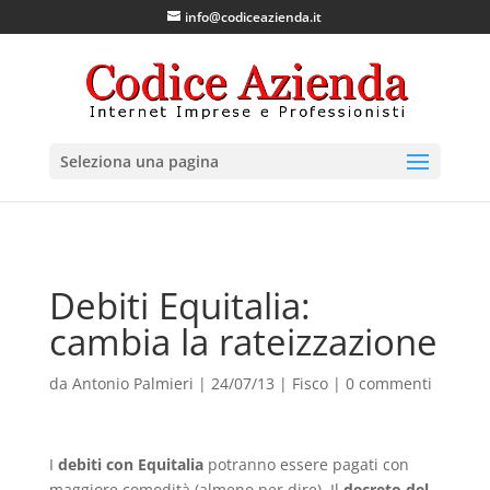
info@codiceazienda.it
Seleziona una pagina
Debiti Equitalia:
cambia la rateizzazione
da
Antonio Palmieri
|
24/07/13
|
Fisco
|
0 commenti
I
debiti con Equitalia
potranno essere pagati con
maggiore comodità (almeno per dire). Il
decreto del