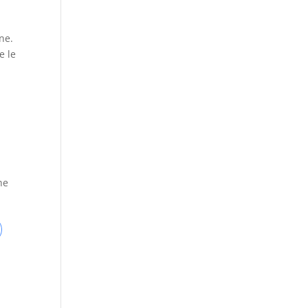
ne.
e le
he