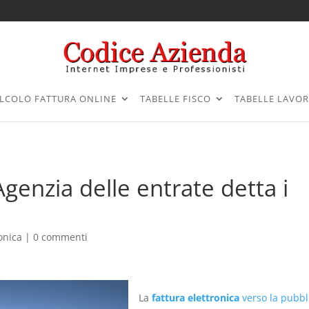
LCOLO FATTURA ONLINE
TABELLE FISCO
TABELLE LAVO
Agenzia delle entrate detta i
onica
|
0 commenti
La
fattura elettronica
verso la pubbl