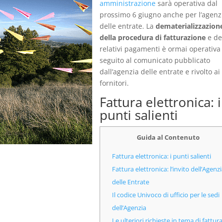
amministrazione
sarà operativa dal
prossimo 6 giugno anche per l’agenz
delle entrate. La
dematerializzazion
della procedura di fatturazione
e de
relativi pagamenti è ormai operativa
seguito al comunicato pubblicato
dall’agenzia delle entrate e rivolto ai
fornitori.
Fattura elettronica: i
punti salienti
Guida al Contenuto
Fattura elettronica: i punti salienti
Fattura elettronica: l’invito dell’Agenz
delle Entrate
Il codice Univoco di ufficio per le sedi
dell’Agenzia
Le ulteriori richieste in tema di fattur