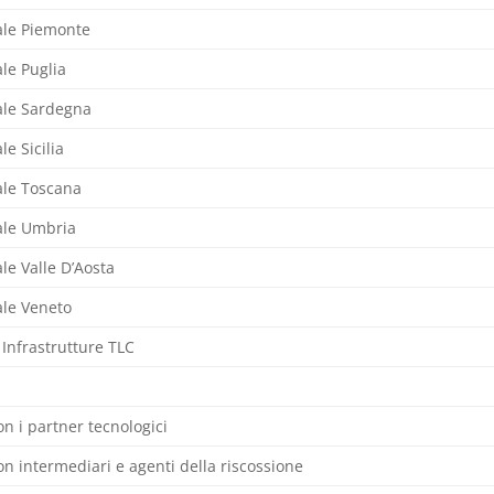
ale Piemonte
le Puglia
ale Sardegna
e Sicilia
ale Toscana
ale Umbria
le Valle D’Aosta
ale Veneto
e Infrastrutture TLC
on i partner tecnologici
on intermediari e agenti della riscossione