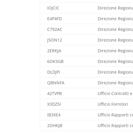
IOJCIC
Direzione Region
E4P4FD
Direzione Regiona
C792AC
Direzione Region
J5ON12
Direzione Regional
2ERKJA
Direzione Region
6OK5GB
Direzione Region
DLDJPI
Direzione Regiona
QBNNFA
Direzione Region
42TVPB
Ufficio Contratti 
X3DZ5I
Ufficio Fornitori
IB3XE4
Ufficio Rapporti c
2OHKJB
Ufficio Rapporti c