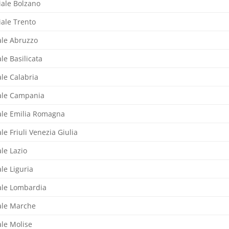
iale Bolzano
iale Trento
ale Abruzzo
le Basilicata
le Calabria
ale Campania
ale Emilia Romagna
le Friuli Venezia Giulia
le Lazio
le Liguria
ale Lombardia
ale Marche
ale Molise