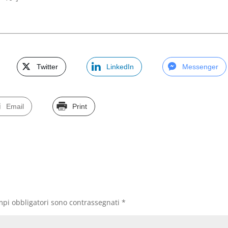
Twitter
LinkedIn
Messenger
Email
Print
mpi obbligatori sono contrassegnati
*