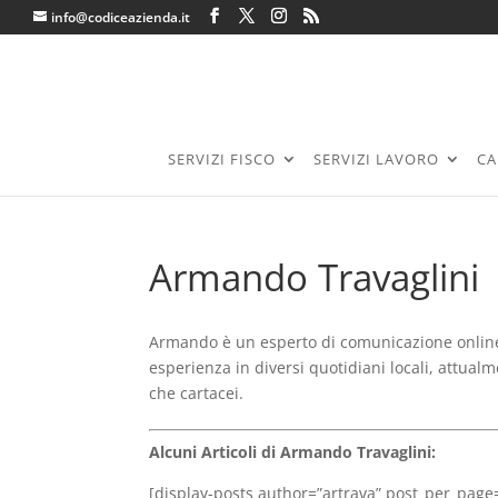
info@codiceazienda.it
SERVIZI FISCO
SERVIZI LAVORO
CA
Armando Travaglini
Armando è un esperto di comunicazione online
esperienza in diversi quotidiani locali, attual
che cartacei.
Alcuni Articoli di Armando Travaglini:
[display-posts author=”artrava” post_per_page