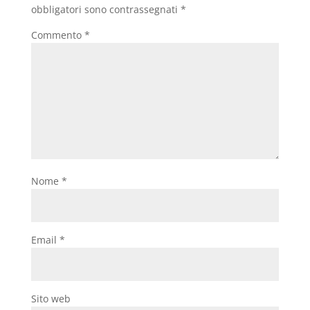
obbligatori sono contrassegnati
*
Commento
*
Nome
*
Email
*
Sito web