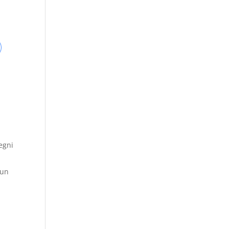
egni
 un
i