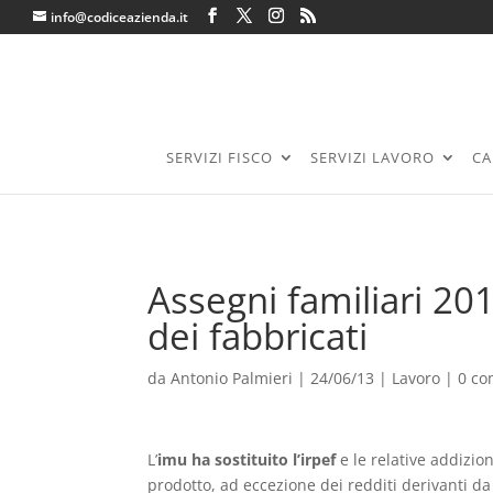
info@codiceazienda.it
SERVIZI FISCO
SERVIZI LAVORO
CA
Assegni familiari 20
dei fabbricati
da
Antonio Palmieri
|
24/06/13
|
Lavoro
|
0 c
L’
imu ha sostituito l’irpef
e le relative addizion
prodotto, ad eccezione dei redditi derivanti d