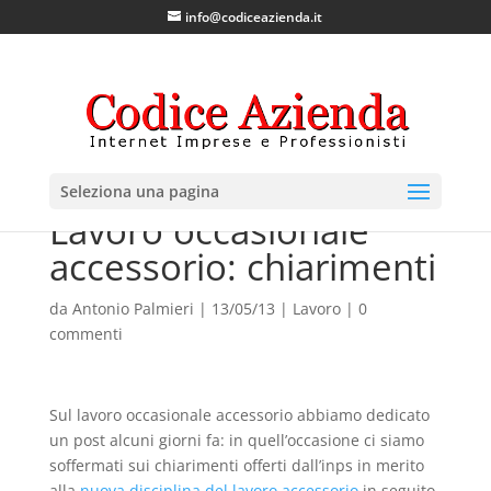
info@codiceazienda.it
Seleziona una pagina
Lavoro occasionale
accessorio: chiarimenti
da
Antonio Palmieri
|
13/05/13
|
Lavoro
|
0
commenti
Sul lavoro occasionale accessorio abbiamo dedicato
un post alcuni giorni fa: in quell’occasione ci siamo
soffermati sui chiarimenti offerti dall’inps in merito
alla
nuova disciplina del lavoro accessorio
in seguito