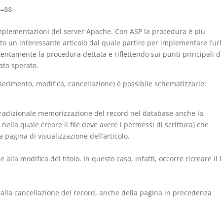
d=33 
 implementazioni del server Apache. Con
ASP
la procedura è più
o un interessante articolo dal quale partire per implementare l’ur
entamente la procedura dettata e riflettendo sui punti principali d
tato sperato.
serimento, modifica, cancellazione) è possibile schematizzarle:
 tradizionale memorizzazione del record nel database anche la
 nella quale creare il file deve avere i permessi di scrittura) che
 pagina di visualizzazione dell’articolo.
lla modifica del titolo. In questo caso, infatti, occorre ricreare il f
 alla cancellazione del record, anche della pagina in precedenza