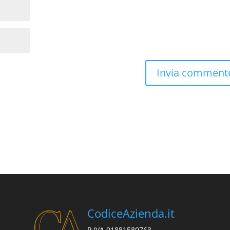
CodiceAzienda.it
P.IVA 01881580763