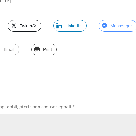
=”10″]
Twitter/X
LinkedIn
Messenger
Email
Print
mpi obbligatori sono contrassegnati
*