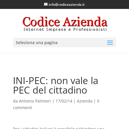
info@codiceazienda.it
Seleziona una pagina
INI-PEC: non vale la
PEC del cittadino
da
Antonio Palmieri
|
17/02/14
|
Azienda
|
0
commenti
Per i cittadini italiani è possibile richiedere una