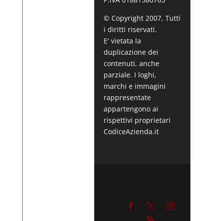
© Copyright 2007, Tutti
i diritti riservati.
E' vietata la
duplicazione dei
contenuti, anche
parziale. I loghi,
marchi e immagini
rappresentate
appartengono ai
rispettivi proprietari
CodiceAzienda.it