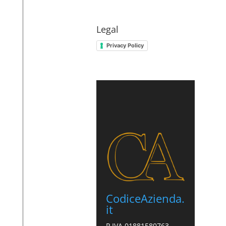
Legal
Privacy Policy
CodiceAzienda.
it
P.IVA 01881580763