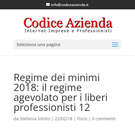
info@codiceazienda.it
Seleziona una pagina
Regime dei minimi
2018: il regime
agevolato per i liberi
professionisti 12
da
Stefania Sibilio
|
22/02/18
|
Fisco
|
0 commenti