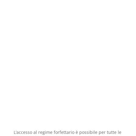
L’accesso al regime forfettario è possibile per tutte le