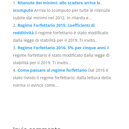
Ritenute dei minimi: allo scadere arriva lo
scomputo
Arriva lo scomputo per tutte le ritenute
subìte dai minimi nel 2012. In ritardo e...
Regime Forfettario 2015: coefficienti di
redditività
Il regime forfettario è stato modificato
dalla legge di stabilità per il 2019. Ti invito...
Regime Forfettario 2016: 5% per cinque anni
Il
regime forfettario è stato modificato dalla legge di
stabilità per il 2019. Ti invito...
Come passare al regime forfettario
Dal 2016 è
stato rivisto il regime forfettario: dalla lettura della
norma si evince come...