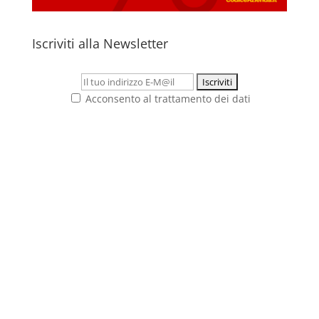
Iscriviti alla Newsletter
Acconsento al trattamento dei dati