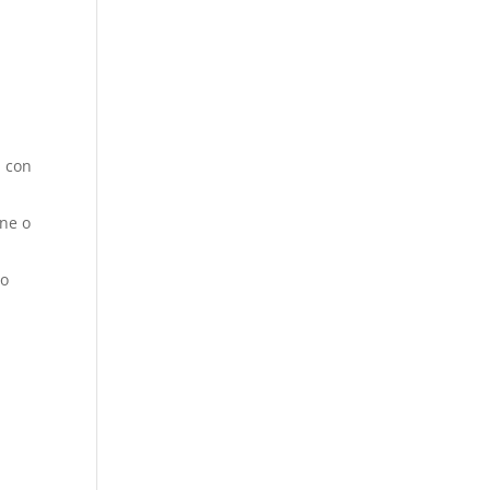
b con
one o
to