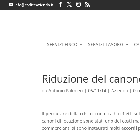
info@codiceazienda.it
SERVIZI FISCO
SERVIZI LAVORO
CA
Riduzione del canon
da
Antonio Palmieri
|
05/11/14
|
Azienda
|
0 
Il perdurare della crisi economica ha effetti su
canoni di locazione sono stati uno dei costi ma
commercianti si sono instaurati molti
accordi 