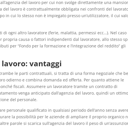
 dall’agenzia del lavoro per cui non svolge direttamente una mansio
ia del lavoro è contrattualmente obbligata nei confronti del lavorat
po in cui lo stesso non è impiegato presso un’utilizzatore, il cui val
tti di ogni altro lavoratore (ferie, malattia, permessi ecc…). Nel caso 
r propria causa o fattori indipendenti dal lavoratore, allo stesso sp
ibuti per “Fondo per la formazione e l’integrazione del reddito” gli
l lavoro: vantaggi
trambe le parti contrattuali, si tratta di una forma negoziale che be
voro odierno e combina domanda ed offerta. Per quanto attiene le
onché fiscali. Assumere un lavoratore tramite un contratto di
lutamento venga anticipato dall’agenzia del lavoro, quindi un ottim
zione del personale.
gare personale qualificato in qualsiasi periodo dell’anno senza aver
curare la possibilità per le aziende di ampliare il proprio organico n
 altre parole si scarica sull’agenzia del lavoro il peso di un’assunzi