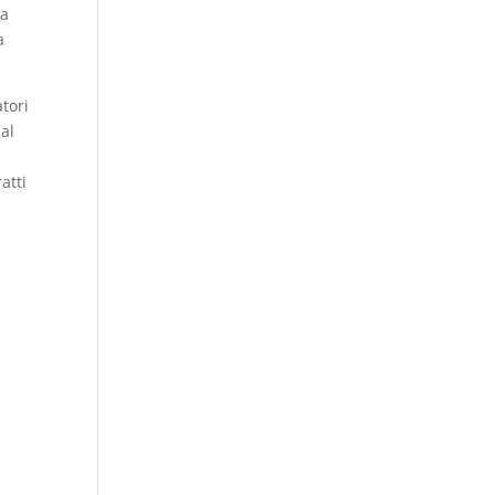
 a
a
atori
dal
atti