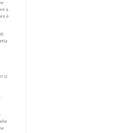
ne
ore a
ore è
di
etta
n si
o
e
elle
one