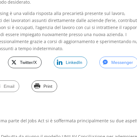
iodo desiderato.
sing è una valida risposta alla precarietà presente sul lavoro,
 dei lavoratori assunti direttamente dalle aziende (ferie, contribut
 si è occupati, l’agenzia del lavoro con cui si intrattiene il rappo
sa di essere impiegato nuovamente presso una nuova azienda. I
rofessionalmente grazie a corsi di aggiornamento e sperimentando n
e assunti a tempo indeterminato.
Twitter/X
LinkedIn
Messenger
Email
Print
ima parte del Jobs Act si è soffermata principalmente su due aspetti
Debutta da giugno il modello UNILAV Conciliazione per adempier