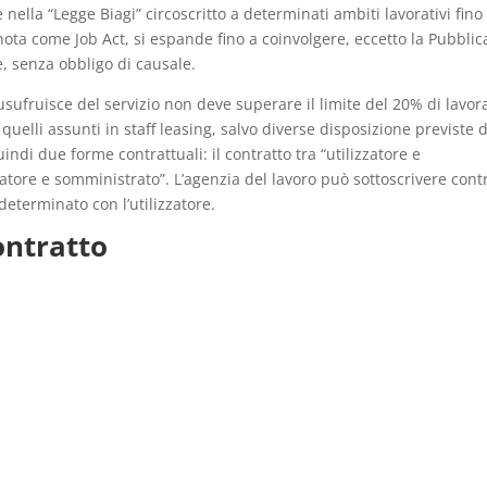
e nella “Legge Biagi” circoscritto a determinati ambiti lavorativi fino
nota come Job Act, si espande fino a coinvolgere, eccetto la Pubblic
e, senza obbligo di causale.
usufruisce del servizio non deve superare il limite del 20% di lavor
elli assunti in staff leasing, salvo diverse disposizione previste 
uindi due forme contrattuali: il contratto tra “utilizzatore e
atore e somministrato”. L’agenzia del lavoro può sottoscrivere contr
eterminato con l’utilizzatore.
ontratto