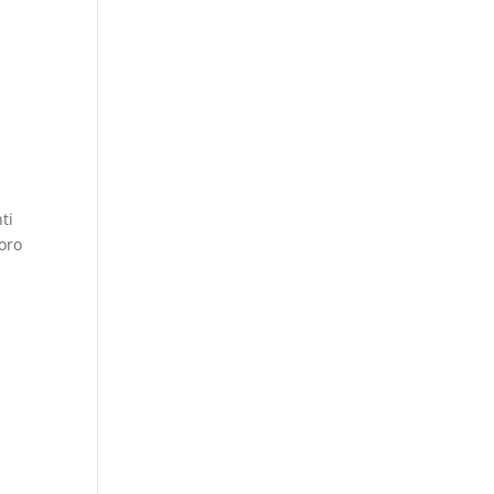
ti
voro