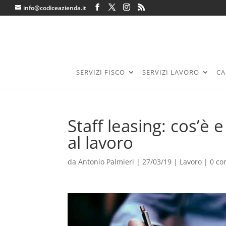
info@codiceazienda.it
SERVIZI FISCO
SERVIZI LAVORO
CA
Staff leasing: cos’è
al lavoro
da
Antonio Palmieri
|
27/03/19
|
Lavoro
|
0 c