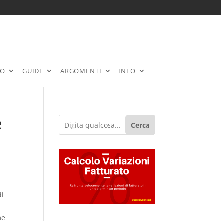
RO
GUIDE
ARGOMENTI
INFO
e
Cerca
di
me