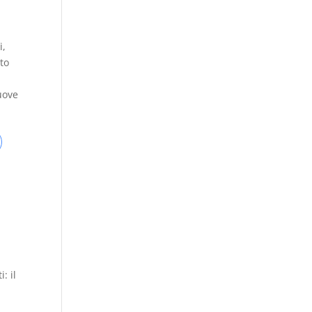
i,
rto
uove
: il
e