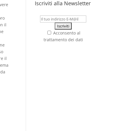
Iscriviti alla Newsletter
ivere
oro
n il
he
Acconsento al
trattamento dei dati
 ne
so
e il
stema
nda