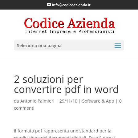
info@codiceazienda.it
Seleziona una pagina
2 soluzioni per
convertire pdf in word
da
Antonio Palmieri
|
29/11/10
|
Software & App
|
0
commenti
Il formato pdf rappresenta uno standard per la
condivisione dei documenti digitali. Esso è ormai