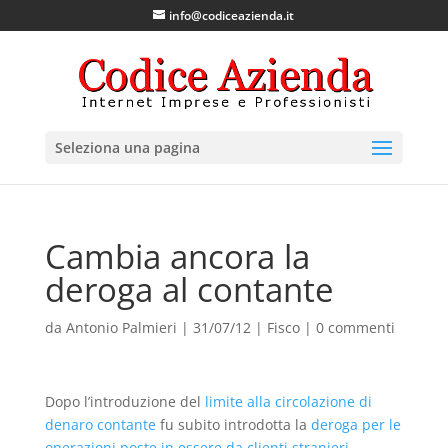
info@codiceazienda.it
Seleziona una pagina
Cambia ancora la
deroga al contante
da
Antonio Palmieri
|
31/07/12
|
Fisco
|
0 commenti
Dopo l’introduzione del
limite alla circolazione di
denaro contante
fu subito introdotta la
deroga per le
operazioni poste in essere da clienti stranieri
.