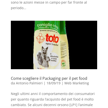
sono le azioni messe in campo per far fronte al
periodo...
Come scegliere il Packaging per il pet food
da
Antonio Palmieri
|
18/09/19
|
Web Marketing
Negli ultimi anni il comportamento dei consumatori
per quanto riguarda l’acquisto del pet food è molto
cambiato. Se alcuni decenni orsono [LP1] l’animale