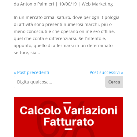
da
Antonio Palmieri
|
10/06/19
|
Web Marketing
In un mercato ormai saturo, dove per ogni tipologia
di attività sono presenti numerosi marchi, più o
meno conosciuti e che operano online e/o offline,
quel che conta è differenziarsi. Se l’intento è,
appunto, quello di affermarsi in un determinato
settore, sia...
« Post precedenti
Post successivi »
Cerca