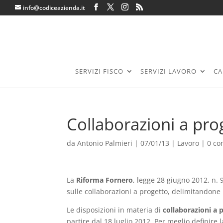
info@codiceazienda.it
SERVIZI FISCO
SERVIZI LAVORO
CA
Collaborazioni a pro
da
Antonio Palmieri
|
07/01/13
|
Lavoro
|
0 c
La
Riforma Fornero
, legge 28 giugno 2012, n. 
sulle collaborazioni a progetto, delimitandone l’
Le disposizioni in materia di
collaborazioni a 
partire dal 18 luglio 2012. Per meglio definire l