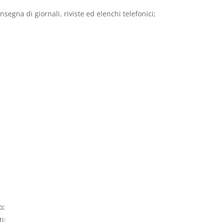
onsegna di giornali, riviste ed elenchi telefonici;
o;
ti;