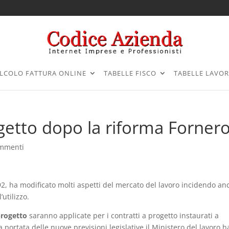
LCOLO FATTURA ONLINE
TABELLE FISCO
TABELLE LAVO
getto dopo la riforma Forner
ommenti
92, ha modificato molti aspetti del mercato del lavoro incidendo an
utilizzo.
progetto
saranno applicate per i contratti a progetto instaurati a
a portata delle nuove previsioni legislative il Ministero del lavoro h