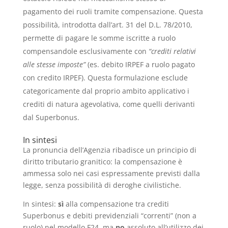
pagamento dei ruoli tramite compensazione. Questa
possibilità, introdotta dall’art. 31 del D.L. 78/2010,
permette di pagare le somme iscritte a ruolo
compensandole esclusivamente con
“crediti relativi
alle stesse imposte”
(es. debito IRPEF a ruolo pagato
con credito IRPEF). Questa formulazione esclude
categoricamente dal proprio ambito applicativo i
crediti di natura agevolativa, come quelli derivanti
dal Superbonus.
In sintesi
La pronuncia dell’Agenzia ribadisce un principio di
diritto tributario granitico: la compensazione è
ammessa solo nei casi espressamente previsti dalla
legge, senza possibilità di deroghe civilistiche.
In sintesi:
sì
alla compensazione tra crediti
Superbonus e debiti previdenziali “correnti” (non a
ruolo) nel modello F24, ma
no
assoluto all’utilizzo dei