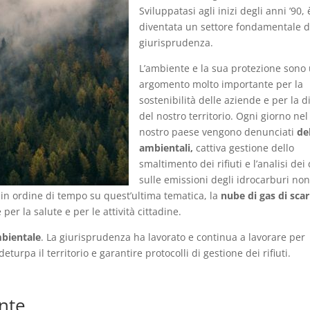
Sviluppatasi agli inizi degli anni ’90, 
diventata un settore fondamentale d
giurisprudenza.
L’ambiente e la sua protezione sono
argomento molto importante per la
sostenibilità delle aziende e per la d
del nostro territorio. Ogni giorno nel
nostro paese vengono denunciati
del
ambientali,
cattiva gestione dello
smaltimento dei rifiuti e l’analisi dei 
sulle emissioni degli idrocarburi no
in ordine di tempo su quest’ultima tematica, la
nube di gas di scar
er la salute e per le attività cittadine.
bientale
. La giurisprudenza ha lavorato e continua a lavorare per
turpa il territorio e garantire protocolli di gestione dei rifiuti.
ente