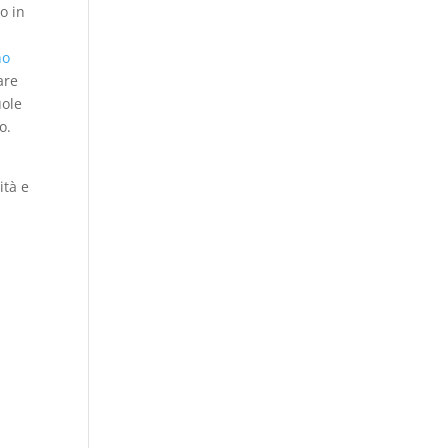
o in
no
are
uole
o.
ità e