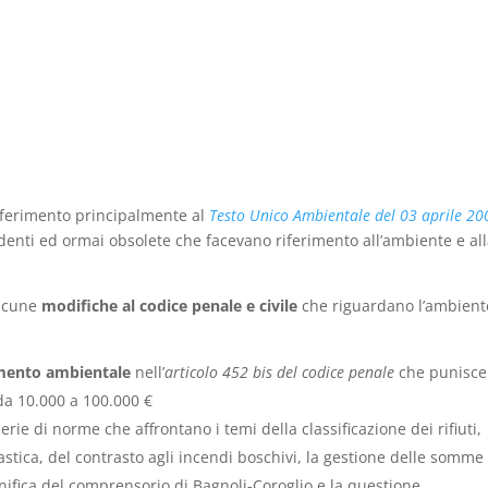
 riferimento principalmente al
Testo Unico Ambientale del 03 aprile 20
enti ed ormai obsolete che facevano riferimento all’ambiente e al
alcune
modifiche al codice penale e civile
che riguardano l’ambient
amento ambientale
nell’
articolo 452 bis del codice penale
che punisce
da 10.000 a 100.000 €
rie di norme che affrontano i temi della classificazione dei rifiuti,
plastica, del contrasto agli incendi boschivi, la gestione delle somme
onifica del comprensorio di Bagnoli-Coroglio e la questione