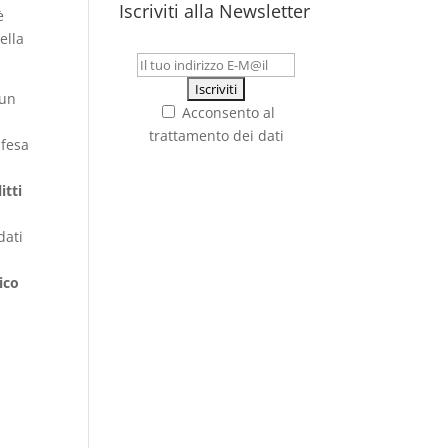
Iscriviti alla Newsletter
è
ella
 un
Acconsento al
trattamento dei dati
ifesa
itti
dati
n
ico