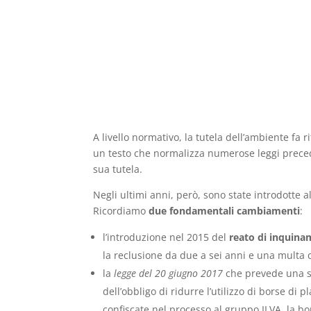
A livello normativo, la tutela dell’ambiente fa
un testo che normalizza numerose leggi preced
sua tutela.
Negli ultimi anni, però, sono state introdotte 
Ricordiamo
due fondamentali cambiamenti
:
l’introduzione nel 2015 del
reato di inquin
la reclusione da due a sei anni e una multa 
la
legge del 20 giugno 2017
che prevede una se
dell’obbligo di ridurre l’utilizzo di borse di 
confiscate nel processo al gruppo ILVA, la b