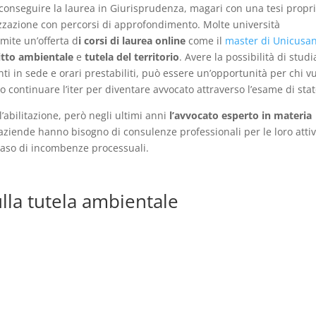
conseguire la laurea in Giurisprudenza, magari con una tesi propri
lizzazione con percorsi di approfondimento. Molte università
mite un’offerta d
i corsi di laurea online
come il
master di Unicusa
itto ambientale
e
tutela del territorio
. Avere la possibilità di studi
i in sede e orari prestabiliti, può essere un’opportunità per chi v
o continuare l’iter per diventare avvocato attraverso l’esame di stat
’abilitazione, però negli ultimi anni
l’avvocato esperto in materia
 aziende hanno bisogno di consulenze professionali per le loro attiv
 caso di incombenze processuali.
lla tutela ambientale