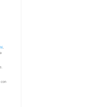
06
,
la
e.
 con