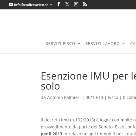
info@codiceazienda.it
SERVIZI FISCO
SERVIZI LAVORO
CA
Esenzione IMU per le
solo
da
Antonio Palmieri
|
30/10/13
|
Fisco
|
0 com
Il decreto Imu (n.102/2013) è legge con molte 
provvedimento da parte del Senato. Esso conf
per il 2013
in relazione agli immobili per i qua