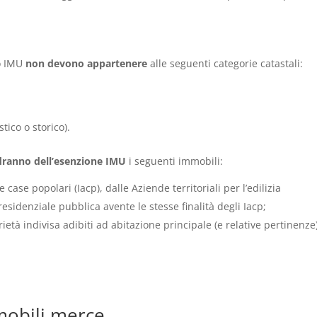
to IMU
non devono appartenere
alle seguenti categorie catastali:
tico o storico).
godranno dell’esenzione IMU
i seguenti immobili:
 case popolari (Iacp), dalle Aziende territoriali per l’edilizia
 residenziale pubblica avente le stesse finalità degli Iacp;
rietà indivisa adibiti ad abitazione principale (e relative pertinenze
mobili merce