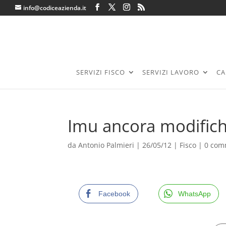
info@codiceazienda.it
SERVIZI FISCO
SERVIZI LAVORO
CA
Imu ancora modifiche
da
Antonio Palmieri
|
26/05/12
|
Fisco
|
0 com
Facebook
WhatsApp