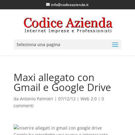
info@codiceazienda.it
Seleziona una pagina
Maxi allegato con
Gmail e Google Drive
da
Antonio Palmieri
|
07/12/12
|
Web 2.0
|
0
commenti
Google ha introdotto una nuova e interessante