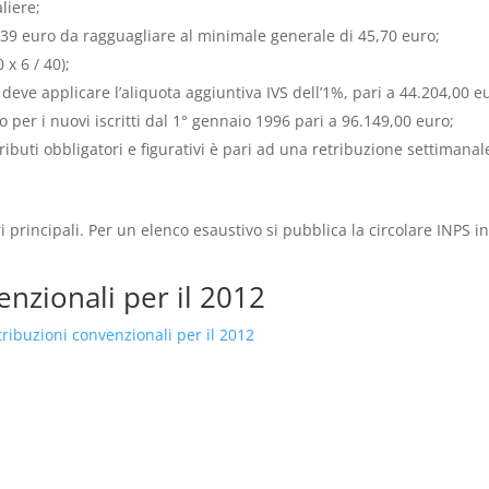
liere;
5,39 euro da ragguagliare al minimale generale di 45,70 euro;
 x 6 / 40);
 deve applicare l’aliquota aggiuntiva IVS dell’1%, pari a 44.204,00 e
per i nuovi iscritti dal 1° gennaio 1996 pari a 96.149,00 euro;
tributi obbligatori e figurativi è pari ad una retribuzione settimanal
ri principali. Per un elenco esaustivo si pubblica la circolare INPS i
enzionali per il 2012
ribuzioni convenzionali per il 2012