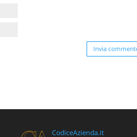
CodiceAzienda.it