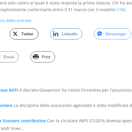
rà solo coloro ai quali è stata respinta la prima istanza. Chi ha avu
mplicemente confermarlo entro il 31 marzo con il modello
C/IAL
zia delle entrate
.
Twitter
LinkedIn
Messenger
Email
Print
onus ASPI
Il decreto Giovannini ha rivisto l’incentivo per l’assunzio
ornero
La disciplina delle assunzioni agevolate è stata modificata d
er Esonero contributivo
Con la circolare INPS 57/2016 diventa oper
andi linee...