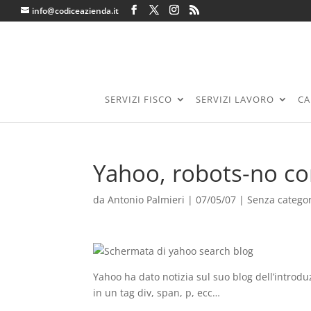
info@codiceazienda.it
SERVIZI FISCO
SERVIZI LAVORO
CA
Yahoo, robots-no con
da
Antonio Palmieri
|
07/05/07
| Senza catego
Yahoo ha dato notizia sul suo blog dell’introd
in un tag div, span, p, ecc…