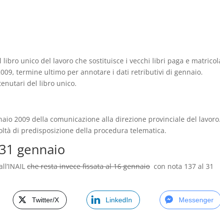
 libro unico del lavoro che sostituisce i vecchi libri paga e matricol
009, termine ultimo per annotare i dati retributivi di gennaio.
tenutari del libro unico.
naio 2009 della comunicazione alla direzione provinciale del lavoro
oltà di predisposizione della procedura telematica.
 31 gennaio
ll’INAIL
che resta invece fissata al 16 gennaio
con nota 137 al 31
Twitter/X
LinkedIn
Messenger