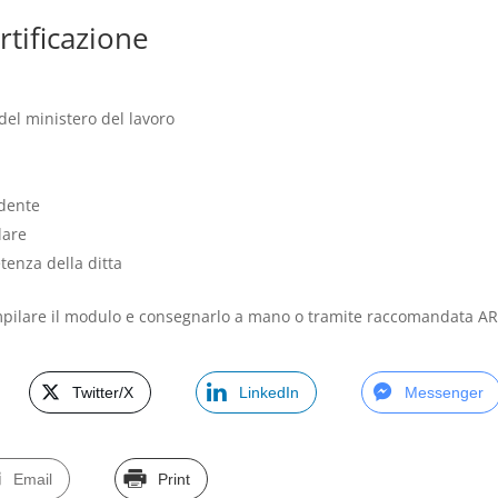
rtificazione
del ministero del lavoro
edente
lare
enza della ditta
mpilare il modulo e consegnarlo a mano o tramite raccomandata A
Twitter/X
LinkedIn
Messenger
Email
Print