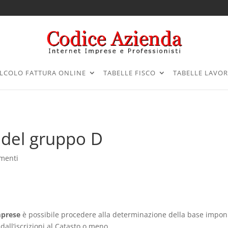
LCOLO FATTURA ONLINE
TABELLE FISCO
TABELLE LAVO
 del gruppo D
menti
mprese
è possibile procedere alla determinazione della base impon
all’iscrizioni al Catasto o meno.