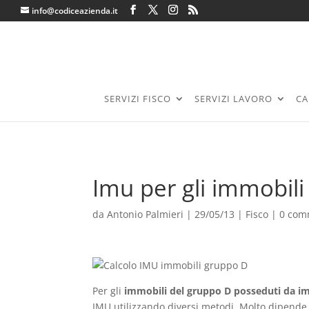
info@codiceazienda.it
SERVIZI FISCO
SERVIZI LAVORO
CA
Imu per gli immobili
da
Antonio Palmieri
|
29/05/13
|
Fisco
|
0 com
Per gli
immobili del gruppo D posseduti da i
IMU utilizzando diversi metodi. Molto dipende d