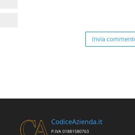
CodiceAzienda.it
P.IVA 01881580763