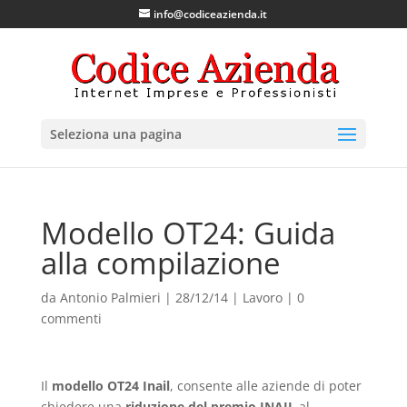
info@codiceazienda.it
Seleziona una pagina
Modello OT24: Guida
alla compilazione
da
Antonio Palmieri
|
28/12/14
|
Lavoro
|
0
commenti
Il
modello OT24 Inail
, consente alle aziende di poter
chiedere una
riduzione del premio INAIL
al