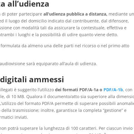
a all’udienza
à di poter partecipare
all’udienza pubblica a distanza,
mediante u
ed il luogo del domicilio indicato dal contribuente, dal difensore,
ossione con modalità tali da assicurare la contestuale, effettiva e
ntrambi i luoghi e la possibilità di udire quanto viene detto.
 formulata da almeno una delle parti nel ricorso o nel primo atto
 audiovisione sarà equiparato all’aula di udienza.
 digitali ammessi
legati è suggerito l’utilizzo
dei formati PDF/A-1a o
PDF/A-1b
, con
le, di 10 MB. Qualora il documento/atto sia superiore alla dimensi
L’utilizzo del formato PDF/A permette di superare possibili anomali
 della trasmissione; inoltre, garantisce la completa “gestione” e
matici inviati.
on potrà superare la lunghezza di 100 caratteri. Per ciascun invio