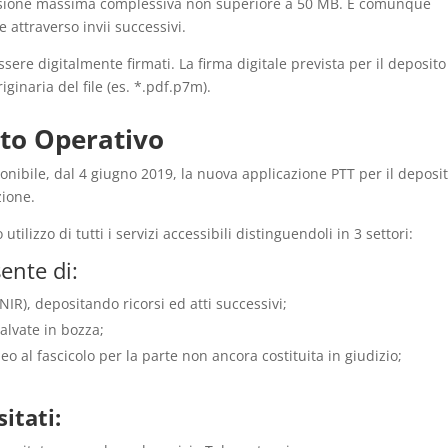
mensione massima complessiva non superiore a 50 MB. È comunque
attraverso invii successivi.
ssere digitalmente firmati. La firma digitale prevista per il deposito
iginaria del file (es. *.pdf.p7m).
nto Operativo
sponibile, dal 4 giugno 2019, la nuova applicazione PTT per il deposi
zione.
lizzo di tutti i servizi accessibili distinguendoli in 3 settori:
ente di:
(NIR), depositando ricorsi ed atti successivi;
lvate in bozza;
o al fascicolo per la parte non ancora costituita in giudizio;
itati: