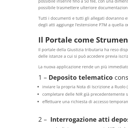
possibile inserire fino a 50 file, con una di
possibile trasmettere ulteriore documentazione 
Tutti i documenti e tutti gli allegati dovranno e
degli atti aggiunge l’estensione P7M a quella or
Il Portale come Strume
Il portale della Giustizia tributaria ha reso di
delle istanze a cui si può accedere previa iscri
La nuova applicazione rende un più immediato uti
1 –
Deposito telematico
cons
inviare la propria Nota di Iscrizione a Ruolo 
completare delle NIR già precedentemente sa
effettuare una richiesta di accesso temporane
2 –
Interrogazione atti depos