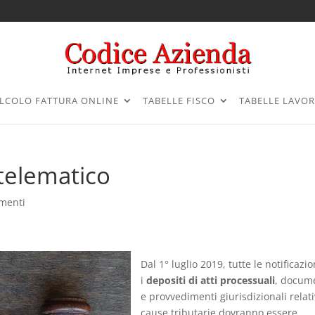
LCOLO FATTURA ONLINE
TABELLE FISCO
TABELLE LAVO
 telematico
menti
Dal 1° luglio 2019, tutte le notificazio
i
depositi di atti processuali
, docum
e provvedimenti giurisdizionali relati
cause tributarie dovranno essere