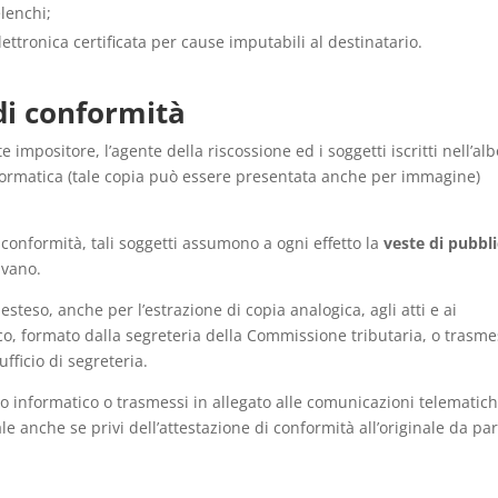
elenchi;
tronica certificata per cause imputabili al destinatario.
 di conformità
te impositore, l’agente della riscossione ed i soggetti iscritti nell’al
formatica (tale copia può essere presentata anche per immagine)
 conformità, tali soggetti assumono a ogni effetto la
veste di pubbli
ivano.
steso, anche per l’estrazione di copia analogica, agli atti e ai
co, formato dalla segreteria della Commissione tributaria, o trasme
fficio di segreteria.
olo informatico o trasmessi in allegato alle comunicazioni telematic
nale anche se privi dell’attestazione di conformità all’originale da pa