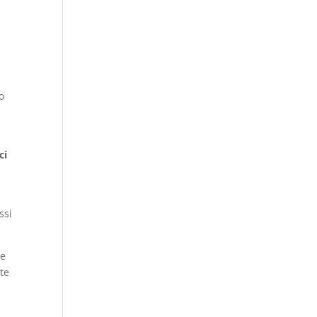
bo
ci
ssi
he
rte