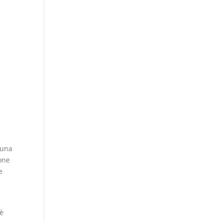
n
 una
one
e
 è