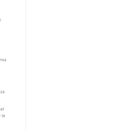
:
omia
nza
nel
 le