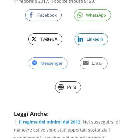
1° febbraio 2017, il codice tributo 8120.
Facebook
WhatsApp
Twitter/X
LinkedIn
Messenger
Email
Print
Leggi Anche:
Il regime dei minimi dal 2012
Nel susseguirsi di
manovre estive sono stati apportati sostanziali
cambiamenti al regime dei minimi introdotti...