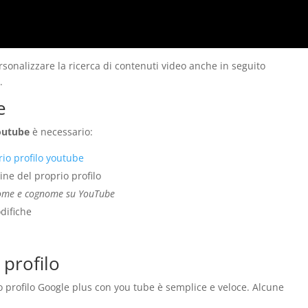
sonalizzare la ricerca di contenuti video anche in seguito
s
.
e
outube
è necessario:
rio profilo youtube
ine del proprio profilo
o nome e cognome su YouTube
difiche
 profilo
 profilo Google plus con you tube è semplice e veloce. Alcune