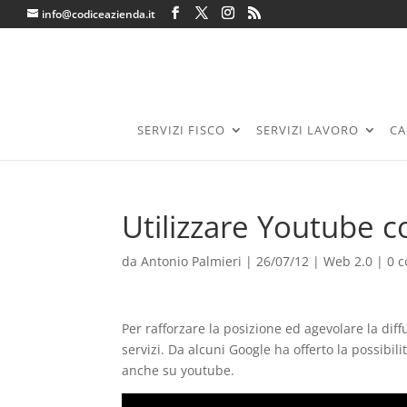
info@codiceazienda.it
SERVIZI FISCO
SERVIZI LAVORO
CA
Utilizzare Youtube c
da
Antonio Palmieri
|
26/07/12
|
Web 2.0
|
0 
Per rafforzare la posizione ed agevolare la dif
servizi. Da alcuni Google ha offerto la possibil
anche su youtube.