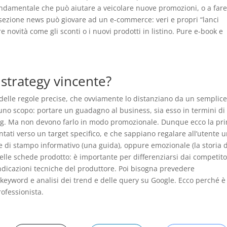
damentale che può aiutare a veicolare nuove promozioni, o a fare 
sezione news può giovare ad un e-commerce: veri e propri “lanci
ovità come gli sconti o i nuovi prodotti in listino. Pure e-book e
strategy vincente?
elle regole precise, che ovviamente lo distanziano da un semplic
uno scopo: portare un guadagno al business, sia esso in termini di
nding. Ma non devono farlo in modo promozionale. Dunque ecco la pr
ntati verso un target specifico, e che sappiano regalare all’utente 
 di stampo informativo (una guida), oppure emozionale (la storia 
elle schede prodotto: è importante per differenziarsi dai competito
ndicazioni tecniche del produttore. Poi bisogna prevedere
 keyword e analisi dei trend e delle query su Google. Ecco perché è
ofessionista.