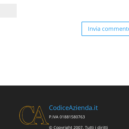
CodiceAzienda.it
P.IVA 01881580763
© Copyright 2007, Tutti i diritti