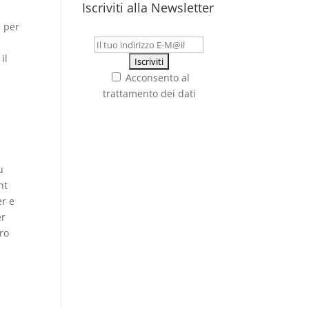
Iscriviti alla Newsletter
e per
il
Acconsento al
trattamento dei dati
u
nt
er e
er
ero