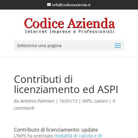
info@codiceazienda.it
Seleziona una pagina
Contributi di
licenziamento ed ASPI
da
Antonio Palmieri
|
16/01/13
|
INPS
,
Lavoro
|
0
commenti
Contributo di licenziamento: update
L’INPS ha precisato
modalità di calcolo e di